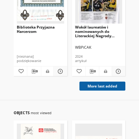
Biblioteka Przyjazna
Wokół laureatów i
No
Harcerzom
nominowanych do
Literackiej Nagrody
Wielkopolskich Nagród
WBPiCAK
Bib
[nieznana]
2024
202
podziękowanie
artykuł
art
More last added
OBJECTS
most viewed