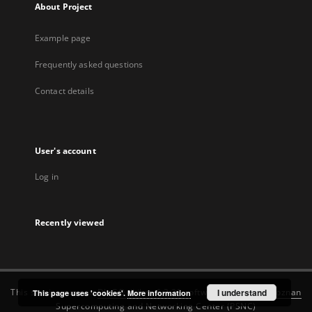
About Project
Example page
Frequently asked questions
Contact details
User's account
Log in
Recently viewed
This service runs on
DInGO dLibra 6.3.22
software created by
I understand
Poznan
This page uses 'cookies'.
More information
Supercomputing and Networking Center (PSNC)