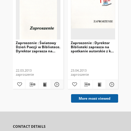
Zaproszenie : Światowy
Zaproszenie : Dyrektor
Azy
Dzień Poezji w Bibliotece.
Biblioteki zaprasza na
Dyrektor zaprasza na
spotkanie autorskie z ks.
wieczór poezji Edward
Tadeuszem Isakowiczem-
Pasewicz poeta i prof.
Zaleskim, 23.04.2013
Piotr Śliwiński krytyk,
22.03.2013
22.03.2013
23.04.2013
201
zaproszenie
zaproszenie
zak
More most viewed
CONTACT DETAILS