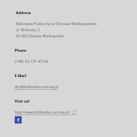
Address
Biblioteka Publiczna w Ostrowie Wielkopolskim
ul. Wolności 2
63-400 Ostrów Wielkopolski
Phone
(+48) 62-737-47-04
E-Mail
dzs@biblioteka-ostrow.pl
Visit us!
http://www.biblioteka-ostrow.pl/
Facebook
External
link,