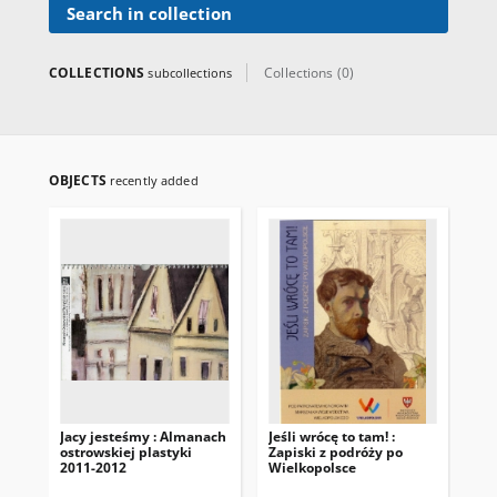
Search in collection
COLLECTIONS
Collections (0)
subcollections
OBJECTS
recently added
Jacy jesteśmy : Almanach
Jeśli wrócę to tam! :
Pis
ostrowskiej plastyki
Zapiski z podróży po
2011-2012
Wielkopolsce