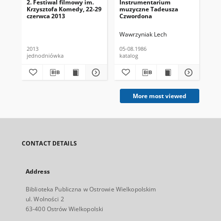
2. Festiwal filmowy im.
Instrumentarium
Zło
Krzysztofa Komedy, 22-29
muzyczne Tadeusza
kon
czerwca 2013
Czwordona
Mi
Wie
10.
Wawrzyniak Lech
2013
05-08.1986
10.
jednodniówka
katalog
pr
More most viewed
CONTACT DETAILS
Address
Biblioteka Publiczna w Ostrowie Wielkopolskim
ul. Wolności 2
63-400 Ostrów Wielkopolski