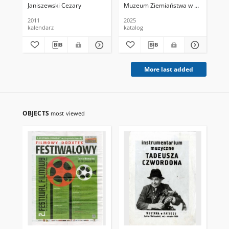
Janiszewski Cezary
Muzeum Ziemiaństwa w Dobrzycy
L
2011
2025
202
kalendarz
katalog
zap
More last added
OBJECTS
most viewed