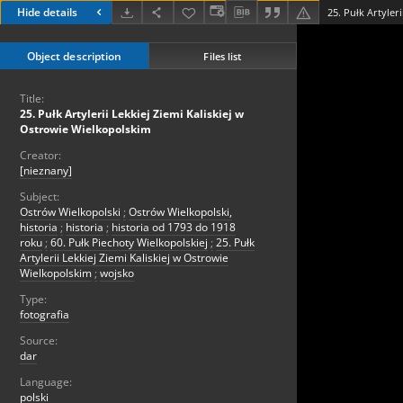
Hide details
Object description
Files list
Title:
25. Pułk Artylerii Lekkiej Ziemi Kaliskiej w
Ostrowie Wielkopolskim
Creator:
[nieznany]
Subject:
Ostrów Wielkopolski
;
Ostrów Wielkopolski,
historia
;
historia
;
historia od 1793 do 1918
roku
;
60. Pułk Piechoty Wielkopolskiej
;
25. Pułk
Artylerii Lekkiej Ziemi Kaliskiej w Ostrowie
Wielkopolskim
;
wojsko
Type:
fotografia
Source:
dar
Language:
polski