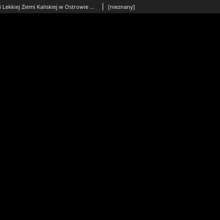
25. Pułk Artylerii Lekkiej Ziemi Kaliskiej w Ostrowie Wielkopolskim
[nieznany]