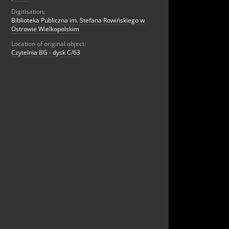
Digitisation:
Biblioteka Publiczna im. Stefana Rowińskiego w
Ostrowie Wielkopolskim
Location of original object:
Czytelnia BG - dysk C/63