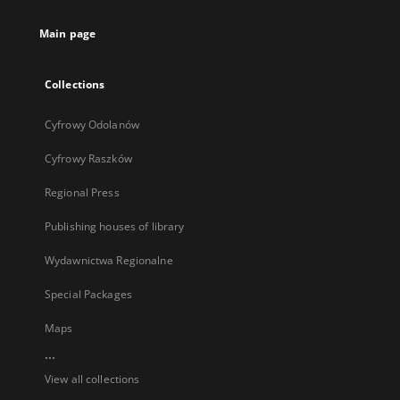
tab
Main page
Collections
Cyfrowy Odolanów
Cyfrowy Raszków
Regional Press
Publishing houses of library
Wydawnictwa Regionalne
Special Packages
Maps
...
View all collections