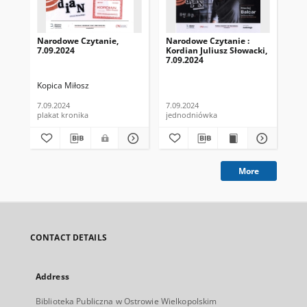
Narodowe Czytanie,
Narodowe Czytanie :
Na
7.09.2024
Kordian Juliusz Słowacki,
: F
7.09.2024
Ko
5.0
Kopica Miłosz
Bib
7.09.2024
7.09.2024
202
plakat kronika
jednodniówka
kro
More
CONTACT DETAILS
Address
Biblioteka Publiczna w Ostrowie Wielkopolskim