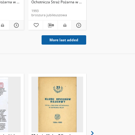
Pożarna w Ostrowie Wielkopolskim
Ochotnicza Straż Pożarna w Ostrowie Wielkopolskim
Muzeum Miasta Ostrowa
[1993]
1993
1992
broszura jubileuszowa
broszura jubileuszowa
More last added