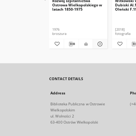
Rozwój szpitalnictwa
Witkowski W
Ostrowa Wielkopolskiego w
Dubiski Al.
latach 1850-1975
Oleński F.1
J. od 1952
1976
[2018]
broszura
fotografia
CONTACT DETAILS
Address
Ph
Biblioteka Publiczna w Ostrowie
(+4
Wielkopolskim
ul. Wolności 2
63-400 Ostrów Wielkopolski