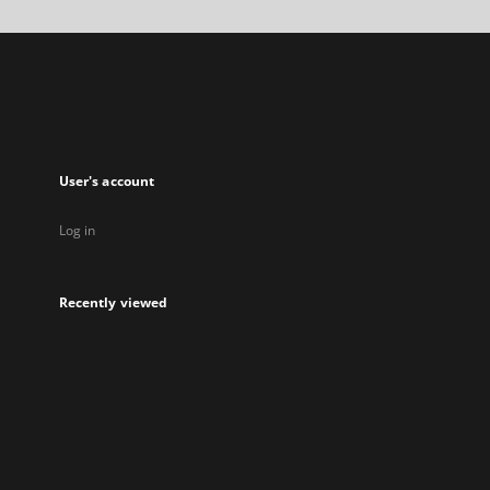
open
in
a
new
tab
User's account
Log in
Recently viewed