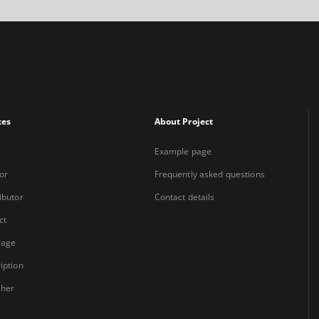
xes
About Project
Example page
or
Frequently asked questions
ibutor
Contact details
ct
rage
iption
sher