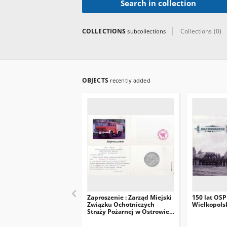
Search in collection
COLLECTIONS
Collections (0)
subcollections
OBJECTS
recently added
Zaproszenie : Zarząd Miejski
150 lat OS
Związku Ochotniczych
Wielkopols
Straży Pożarnej w Ostrowie
Wielkopolskim uprzejmie
zaprasza Członka Zarządu