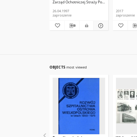
Zarząd Ochotniczej Straży Pożarnej w Ostrowie W
Miasta Ostrowa
Wielkopolskiego...,
26.04.1997
2017
26.04.1997
zaproszenie
zaproszenie
OBJECTS
most viewed