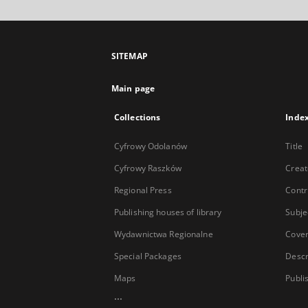
SITEMAP
Main page
Collections
Inde
Cyfrowy Odolanów
Title
Cyfrowy Raszków
Creat
Regional Press
Contr
Publishing houses of library
Subje
Wydawnictwa Regionalne
Cove
Special Packages
Descr
Maps
Publi
...