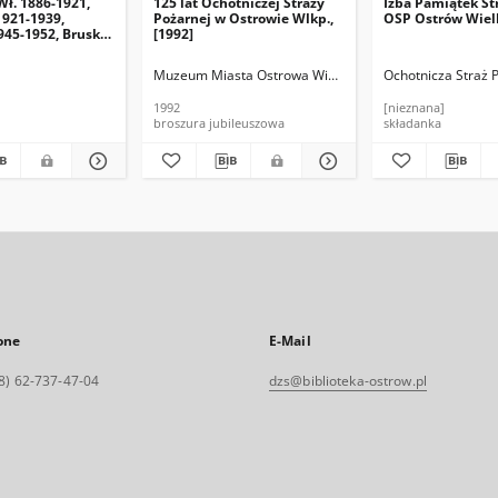
ł. 1886-1921,
125 lat Ochotniczej Straży
Izba Pamiątek St
1921-1939,
Pożarnej w Ostrowie Wlkp.,
OSP Ostrów Wiel
945-1952, Bruski
[1992]
Muzeum Miasta Ostrowa Wielkopolskiego
Ochotnicza Straż 
1992
[nieznana]
broszura jubileuszowa
składanka
one
E-Mail
8) 62-737-47-04
dzs@biblioteka-ostrow.pl