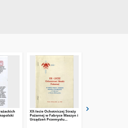
rażackich
XX-lecie Ochotniczej Straży
125 lat Ochotniczej Str
kopolski
Pożarnej w Fabryce Maszyn i
Pożarnej w Ostrowie W
Urządzeń Przemysłu
[1992]
Spożywczego SPOMASZ w
Ostrowie Wielkopolskim,