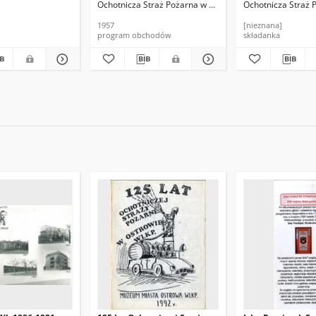
ielkopolskim
Ochotnicza Straż Pożarna w Ostrowie Wielkopolskim
Ochotnicza Straż 
1957
[nieznana]
program obchodów
składanka