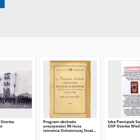
P Ostrów
Program obchodu
Izba Pamiątek St
ki
uroczystości 90-lecia
OSP Ostrów Wiel
istnienia Ochotniczej Straży
Pożarnej w Ostrowie Wlkp